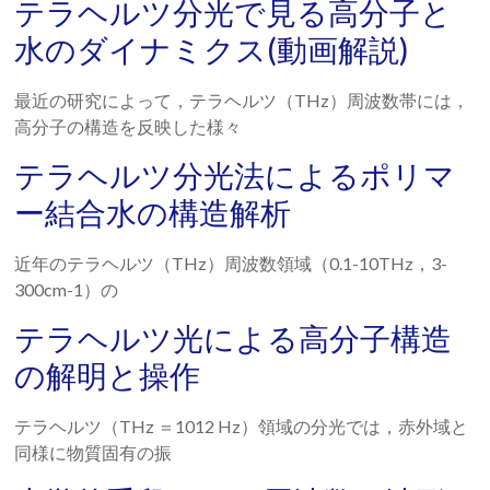
テラヘルツ分光で見る高分子と
学
水のダイナミクス(動画解説)
研
最近の研究によって，テラヘルツ（THz）周波数帯には，
究
高分子の構造を反映した様々
セ
テラヘルツ分光法によるポリマ
ン
ー結合水の構造解析
タ
近年のテラヘルツ（THz）周波数領域（0.1-10THz，3-
ー
300cm-1）の
テ
テラヘルツ光による高分子構造
ラ
の解明と操作
ヘ
ル
テラヘルツ（THz ＝1012 Hz）領域の分光では，赤外域と
同様に物質固有の振
ツ