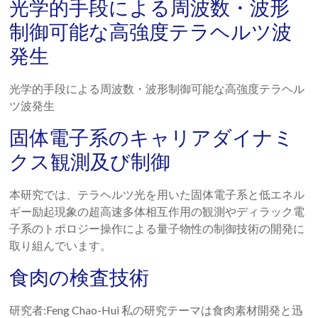
光学的手段による周波数・波形
イ
制御可能な高強度テラヘルツ波
メ
発生
ー
光学的手段による周波数・波形制御可能な高強度テラヘル
ジ
ツ波発生
ン
固体電子系のキャリアダイナミ
グ
クス観測及び制御
研
本研究では、テラヘルツ光を用いた固体電子系と低エネル
究
ギー励起現象の超高速多体相互作用の観測やディラック電
チ
子系のトポロジー操作による量子物性の制御技術の開発に
取り組んでいます。
ー
食肉の検査技術
ム
研究者:Feng Chao-Hui 私の研究テーマは食肉素材開発と迅