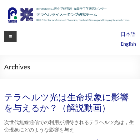
理
日本語
化
English
学
研
Archives
究
所
テラヘルツ光は生命現象に影響
光
を与えるか？（解説動画）
量
次世代無線通信での利用が期待されるテラヘルツ光は，生
子
命現象にどのような影響を与え
工