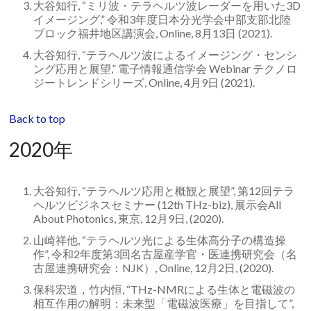
大谷知行, “ミリ波・テラヘルツ波レーダーを用いた3D
イメージング,” 令和3年度日本分光学会中部支部北陸
ブロック福井地区講演会, Online, 8月13日 (2021).
大谷知行, “テラヘルツ波によるイメージング・センシ
ング応用と展望,” 電子情報通信学会 Webinar テクノロ
ジートレンドシリーズ, Online, 4月9日 (2021).
Back to top
2020年
大谷知行, “テラヘルツ応用と概観と展望”, 第12回テラ
ヘルツビジネスセミナー (12th THz-biz), 展示会All
About Photonics, 東京, 12月9日, (2020).
山崎祥他, “テラヘルツ光による生体高分子の構造操
作”, 令和2年度第3回名古屋産学官・医連携研究会（名
古屋連携研究会：NJK）, Online, 12月2日, (2020).
保科宏道，竹内恒, “THz-NMRによる生体と電磁波の
相互作用の解明：未来型「電磁波医療」を目指して”,