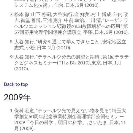
システム化技術」, 仙台, 日本, 3月 (2010).
松本 徹, 山下 将嗣, 大谷 知行, 金 鮮美, 村上 博成, 斗内 政
吉, 御堂 善博, 三浦 克介, 中前 幸治, 二川 清, “レーザテラ
ヘルツエミッション顕微鏡のLSI故障解析への応用”, 第
57回応用物理学関係連合講演会, 平塚, 日本, 3月 (2010).
大谷 知行, “研究を通じて学んできたこと”, 安宅地区立
志式, 小松, 日本, 2月 (2010).
大谷 知行, “テラヘルツ分光の展望と期待”, 第1回テラテ
クビジネスセミナー(THz-Biz 2010), 東京, 日本, 1月
(2010).
Back to top
2009年
保科 宏道, “テラヘルツ光で見えない物を見る”, 埼玉大
学創立60周年記念事業特別企画理学部公開セミナー
2009「今日の科学，明日の科学」, さいたま, 日本, 11
月 (2009).