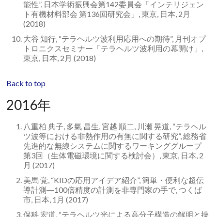
能性”, 日本学術振興会第142委員会「インテリジェン
ト有機材料部会 第136回研究会」, 東京, 日本, 2月
(2018)
大谷 知行, “テラヘルツ波利用応用への期待”, 月刊オプ
トロニクスセミナー「テラヘルツ波利用の幕開け」,
東京, 日本, 2月 (2018)
Back to top
2016年
八重柏 典子, 多氣 昌生, 宮越 順二, 川瀬 晃道, “テラヘル
ツ波等における非熱作用の有無に関する研究”, 総務省
先進的な無線システムに関するワーキンググループ
第3回（生体電磁環境に関する検討会）, 東京, 日本, 2
月 (2017)
美馬 覚, “KIDの応用アイデア紹介”, 簡単・便利な超伝
導計測―100倍精度の計測を非専門家の手で, つくば
市, 日本, 1月 (2017)
保科 宏道, “テラヘルツ光による高分子構造の解明と操