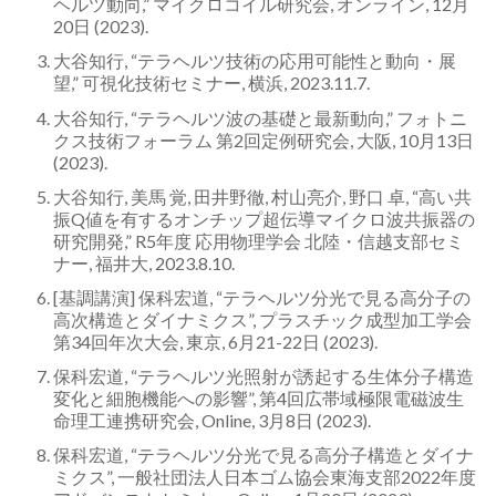
ヘルツ動向,” マイクロコイル研究会, オンライン, 12月
20日 (2023).
大谷知行, “テラヘルツ技術の応用可能性と動向・展
望,” 可視化技術セミナー, 横浜, 2023.11.7.
大谷知行, “テラヘルツ波の基礎と最新動向,” フォトニ
クス技術フォーラム 第2回定例研究会, 大阪, 10月13日
(2023).
大谷知行, 美馬 覚, 田井野徹, 村山亮介, 野口 卓, “高い共
振Q値を有するオンチップ超伝導マイクロ波共振器の
研究開発,” R5年度 応用物理学会 北陸・信越支部セミ
ナー, 福井大, 2023.8.10.
[基調講演] 保科宏道, “テラヘルツ分光で見る高分子の
高次構造とダイナミクス”, プラスチック成型加工学会
第34回年次大会, 東京, 6月21-22日 (2023).
保科宏道, “テラヘルツ光照射が誘起する生体分子構造
変化と細胞機能への影響”, 第4回広帯域極限電磁波生
命理工連携研究会, Online, 3月8日 (2023).
保科宏道, “テラヘルツ分光で見る高分子構造とダイナ
ミクス”, 一般社団法人日本ゴム協会東海支部2022年度