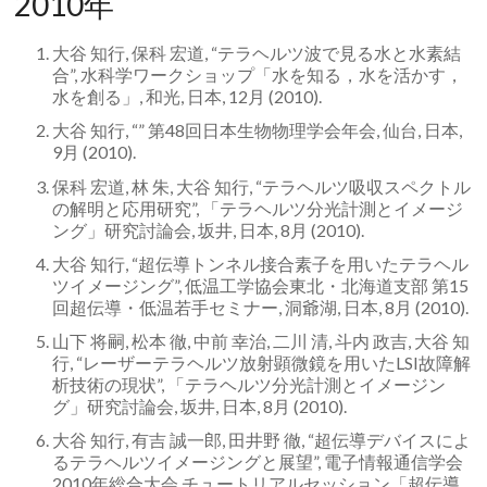
2010年
大谷 知行, 保科 宏道, “テラヘルツ波で見る水と水素結
合”, 水科学ワークショップ「水を知る，水を活かす，
水を創る」, 和光, 日本, 12月 (2010).
大谷 知行, “” 第48回日本生物物理学会年会, 仙台, 日本,
9月 (2010).
保科 宏道, 林 朱, 大谷 知行, “テラヘルツ吸収スペクトル
の解明と応用研究”, 「テラヘルツ分光計測とイメージ
ング」研究討論会, 坂井, 日本, 8月 (2010).
大谷 知行, “超伝導トンネル接合素子を用いたテラヘル
ツイメージング”, 低温工学協会東北・北海道支部 第15
回超伝導・低温若手セミナー, 洞爺湖, 日本, 8月 (2010).
山下 将嗣, 松本 徹, 中前 幸治, 二川 清, 斗内 政吉, 大谷 知
行, “レーザーテラヘルツ放射顕微鏡を用いたLSI故障解
析技術の現状”, 「テラヘルツ分光計測とイメージン
グ」研究討論会, 坂井, 日本, 8月 (2010).
大谷 知行, 有吉 誠一郎, 田井野 徹, “超伝導デバイスによ
るテラヘルツイメージングと展望”, 電子情報通信学会
2010年総合大会 チュートリアルセッション「超伝導