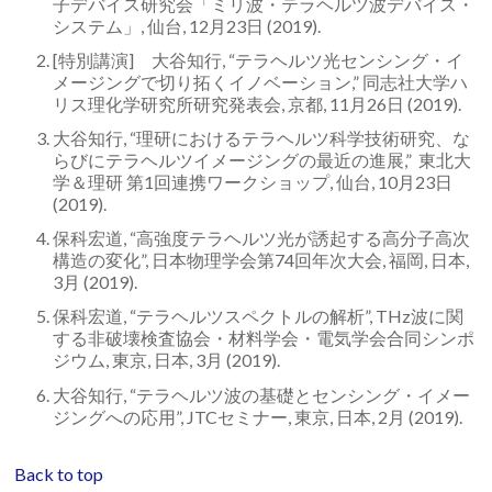
子デバイス研究会「ミリ波・テラヘルツ波デバイス・
システム」, 仙台, 12月23日 (2019).
[特別講演] 大谷知行, “テラヘルツ光センシング・イ
メージングで切り拓くイノベーション,” 同志社大学ハ
リス理化学研究所研究発表会, 京都, 11月26日 (2019).
大谷知行, “理研におけるテラヘルツ科学技術研究、な
らびにテラヘルツイメージングの最近の進展,” 東北大
学＆理研 第1回連携ワークショップ, 仙台, 10月23日
(2019).
保科宏道, “高強度テラヘルツ光が誘起する高分子高次
構造の変化”, 日本物理学会第74回年次大会, 福岡, 日本,
3月 (2019).
保科宏道, “テラヘルツスペクトルの解析”, THz波に関
する非破壊検査協会・材料学会・電気学会合同シンポ
ジウム, 東京, 日本, 3月 (2019).
大谷知行, “テラヘルツ波の基礎とセンシング・イメー
ジングへの応用”, JTCセミナー, 東京, 日本, 2月 (2019).
Back to top