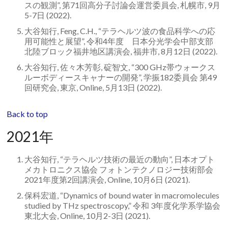
スの観測”, 第71回高分子討論会運営委員会, 札幌市, 9月
5-7日 (2022).
大谷知行, Feng, C.H., “テラヘルツ波の食品科学への応
用可能性と展望”, 令和4年度 日本分光学会中部支部
北陸ブロック福井地区講演会, 福井市, 8月12日 (2022).
大谷知行, 佐々木芳彰, 碇智文, “300 GHz帯ウォークス
ルーボディースキャナーの開発”, 学振182委員会 第49
回研究会, 東京, Online, 5月13日 (2022).
Back to top
2021年
大谷知行, “テラヘルツ技術の最近の動向”, 日本オプト
メカトロニクス協会 フォトンテクノロジー技術部会
2021年度第2回講演会, Online, 10月6日 (2021).
保科宏道, “Dynamics of bound water in macromolecules
studied by THz spectroscopy,” 令和 3年度化学系学協会
東北大会, Online, 10月2-3日 (2021).