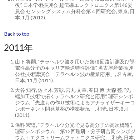
後”, 日本学術振興会 超伝導エレクトロニクス第146委
員会 センシングシステム分科会第４回研究会, 東京, 日
本, 1月 (2012).
Back to top
2011年
山下 将嗣, “テラヘルツ波を用いた集積回路計測及び導
電性高分子のキャリア輸送特性評価”, 名古屋産業振興
公社技術講演会「テラヘルツ波の産業応用」, 名古屋,
日本, 11月 (2011).
大谷 知行, 佐々木 芳彰, 宮丸 文章, 春日 博, 大森 整, “先
端加工技術で拓くテラヘルツ研究と応用”, 理研シンポ
ジウム「先進もの作り技術によるアナライザーキーコ
ンポーネント開発基盤の構築状況」, 和光, 日本, 8月
(2011).
保科 宏道, “テラヘルツ分光で見る高分子の高次構造”,
理研シンポジウム「第12回理研・分子研合同シンポジ
ウム：エクストリームフォトニクス研究」, 和光, 日本,