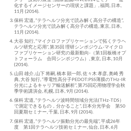
化するイメージセンサーの現状と課題」, 福岡, 日本,
11月 (2014).
保科 宏道, “テラヘルツ分光で読み解く高分子の構造”,
テラヘルツ分光で読み解く高分子の構造, 東京, 日本,
11月 (2014).
大谷 知行, “マイクロファブリケーションで拓くテラヘ
ルツ研究と応用”, 第35回 理研シンポジウム-マイクロ
ファブリケーション研究の最新動向-（第1回板橋オプ
トフォーラム 合同シンポジウム）, 東京, 日本, 10月
(2014).
山田 雄介, 山下 将嗣, 橋本 顕一郎, 佐々木 孝彦, 奥崎 秀
典, 大谷 知行, “導電性高分子PEDOT:PSS薄膜のTHz-IR
分光によるキャリア輸送解析”, 第75回応用物理学会秋
季学術講演会, 札幌, 日本, 9月 (2014).
保科 宏道, “テラヘルツ波時間領域分光法(THz-TDS）
で測定できるもの，分かること”, 日本分光学会 第50
回夏期セミナー, 千葉, 日本, 9月 (2014).
保科 宏道, “テラヘルツ振動分光の最先端”, 平成26年
度 第1回テラヘルツ技術セミナー, 仙台, 日本, 6月