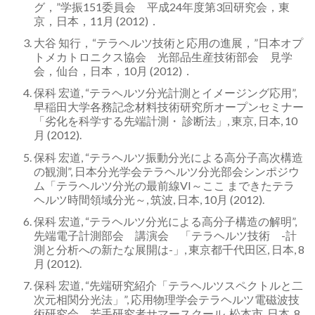
グ，”学振151委員会 平成24年度第3回研究会，東
京，日本，11月 (2012)．
大谷 知行，“テラヘルツ技術と応用の進展，”日本オプ
トメカトロニクス協会 光部品生産技術部会 見学
会，仙台，日本，10月 (2012)．
保科 宏道, “テラヘルツ分光計測とイメージング応用”,
早稲田大学各務記念材料技術研究所オープンセミナー
「劣化を科学する先端計測・ 診断法」, 東京, 日本, 10
月 (2012).
保科 宏道, “テラヘルツ振動分光による高分子高次構造
の観測”, 日本分光学会テラヘルツ分光部会シンポジウ
ム「テラヘルツ分光の最前線VI～ここ まできたテラ
ヘルツ時間領域分光～, 筑波, 日本, 10月 (2012).
保科 宏道, “テラヘルツ分光による高分子構造の解明”,
先端電子計測部会 講演会 「テラヘルツ技術 -計
測と分析への新たな展開は-」, 東京都千代田区, 日本, 8
月 (2012).
保科 宏道, “先端研究紹介「テラヘルツスペクトルと二
次元相関分光法」”, 応用物理学会テラヘルツ電磁波技
術研究会 若手研究者サマースクール, 松本市, 日本, 8