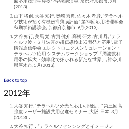
回応用物理学会秋季学術講演会, 京都府京都市, 9月
(2013).
山下 将嗣, 大谷 知行, 奥崎 秀典, 佐々木 孝彦, “テラヘル
ツ技術が拓く有機伝導薄膜評価”, 第74回応用物理学会
秋期学術講演会, 京都府京都市, 9月(2013).
大谷 知行, 美馬 覚, 古賀 健介, 高橋 研太, 古川 昇, “テラ
ヘルツ波・ミリ波帯の超伝導検出器開発と応用”, 電子
情報通信学会 エレクトロニクスシミュレーション・
テラヘルツ応用 システムワークショップ「周波数利
用帯の拡大・効率化で拓かれる新たな世界」, 神奈川
県厚木市, 5月(2013).
Back to top
2012年
大谷 知行, “テラヘルツ分光と応用可能性，” 第三回高
強度レーザー施設共用促進セミナー, 大阪, 日本, 3月
(2013)．
大谷 知行，“テラヘルツセンシングとイメージン