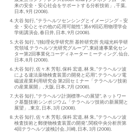
来の安全・安心社会をサポートする分析技術」, 千葉,
日本, 9月 (2008).
大谷 知行, “テラヘルツセンシングとイメージング－安
全・安心とその他の応用可能性”, 第69回応用物理学会
学術講演会, 春日井, 日本, 9月 (2008).
大谷 知行, “(独)理化学研究所 基幹研究所 先端光科学研
究領域 テラヘルツ光研究グループ”, 東経連事業化セン
ター第2回事業化コーディネーターミーティング, 仙台,
日本, 8月 (2008).
大谷 知行, 佐々木 芳彰, 保科 宏道, 林 朱, “テラヘルツ波
による違法薬物検査装置の開発と応用”, テラヘルツ電
磁波産業利用研究会 第2回セミナー「テラヘルツ技術
の産業展開」, 大阪, 日本, 7月 (2008).
大谷 知行, “テラヘルツ計測標準への展望”, ネットワー
ク基盤技術シンポジウム「テラヘルツ技術の新展開と
展望」, 東京, 日本, 3月 (2008).
大谷 知行, 佐々木 芳彰, 保科 宏道, 林 朱, “テラヘルツ波
検査技術と郵便物検査装置の開発”, 関税中央分析所第
4回テラヘルツ波検討会, 川崎, 日本, 3月 (2008).