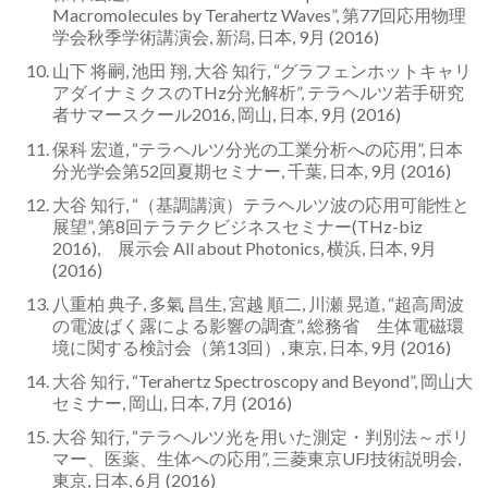
Macromolecules by Terahertz Waves”, 第77回応用物理
学会秋季学術講演会, 新潟, 日本, 9月 (2016)
山下 将嗣, 池田 翔, 大谷 知行, “グラフェンホットキャリ
アダイナミクスのTHz分光解析”, テラヘルツ若手研究
者サマースクール2016, 岡山, 日本, 9月 (2016)
保科 宏道, “テラヘルツ分光の工業分析への応用”, 日本
分光学会第52回夏期セミナー, 千葉, 日本, 9月 (2016)
大谷 知行, “（基調講演）テラヘルツ波の応用可能性と
展望”, 第8回テラテクビジネスセミナー(THz-biz
2016), 展示会 All about Photonics, 横浜, 日本, 9月
(2016)
八重柏 典子, 多氣 昌生, 宮越 順二, 川瀬 晃道, “超高周波
の電波ばく露による影響の調査”, 総務省 生体電磁環
境に関する検討会（第13回）, 東京, 日本, 9月 (2016)
大谷 知行, “Terahertz Spectroscopy and Beyond”, 岡山大
セミナー, 岡山, 日本, 7月 (2016)
大谷 知行, “テラヘルツ光を用いた測定・判別法～ポリ
マー、医薬、生体への応用”, 三菱東京UFJ技術説明会,
東京, 日本, 6月 (2016)