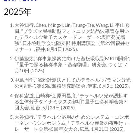
学
2025年
研
大谷知行, Chen, Mingxi, Lin, Tsung-Tse, Wang, Li, 平山秀
究
樹, “プラズマ層補助型フォトニック結晶波導管を用い
たテラヘルツ量子カスケードレーザーの表面発光増
セ
強”, 日本物理学会北陸支部 特別講演会（第29回福井セ
ミナー）, 福井, 8月4日 (2025).
ン
伊藤凌太, “稀事象探索に向けた基板吸収型MKID開発”,
タ
「量子で探る極稀事象・基礎物理」研究会, つくば, 7
月10日 (2025).
ー
中島周作, “澱粉計測法としてのテラヘルツ/ラマン分光
テ
の可能性”, 第65回澱粉研究懇談会, 伊東, 6月5日 (2025).
ラ
保科宏道, 山崎祥他, 原田昌彦, “テラヘルツ光が誘起す
る生体分子ダイナミクスの解明”, 量子生命科学会第7
ヘ
回大会, 仙台, 5月28日 (2025).
大谷知行, “テラヘルツ応用のためのシステム・コンポ
ル
ーネント”, シンポジウム「テラヘルツ産業の夜明け」,
ツ
レーザー学会第45回年次大会, 広島, 1月21日 (2025).