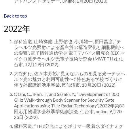
アドバンストセミナー, Online, 1月20日 (2023).
Back to top
2022年
保科宏道, 山崎祥他, 上野佑也, 小川雄一, 原田昌彦, “テ
ラヘルツ光照射による蛋白質の構造変化と細胞機能へ
の影響”, 電子情報通信学会 電子デバイス研究会 (ED) マ
イクロ波テラヘルツ光電子技術研究会 (MWPTHz), 仙
台市, 12月19日 (2022).
大谷知行, 佐々木芳彰, “見えないものを見る光〜テラヘ
ルツ光の魅力と利用可能性〜,” 特色ある学校づくりに
伴う外部講師活用事業, 気仙沼市, 10月28日 (2022).
Otani, C., Ikari, T., and Sasaki, Y., “Development of 300
GHz Walk-through Body Scanner for Security Gate
Applications using THz Radar Technology”, 2022年第83
回応用物理学会秋季学術講演会, 仙台市, online, 9月20-
23日 (2022).
保科宏道, “THz分光によるポリマー吸着水ダイナミク