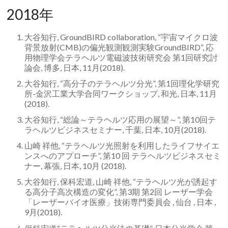
2018年
大谷知行, GroundBIRD collaboration, “宇宙マイクロ波
背景放射(CMB)の偏光観測観測実験GroundBIRD”, 応
用物理学会テラヘルツ電磁波技術研究会 第1回研究討
論会, 博多, 日本, 11月(2018).
大谷知行, “高分子のテラヘルツ分光”, 第1回理化学研究
所-金沢工業大学合同ワークショップ, 和光, 日本, 11月
(2018).
大谷知行, “総論～テラヘルツ応用の展望～”, 第10回テ
ラヘルツビジネスセミナー, 千葉, 日本, 10月(2018).
山崎 祥他, “テラヘルツ光照射を利用したライフサイエ
ンスへのアプローチ”, 第10 回 テラヘルツビジネスセミ
ナー, 幕張, 日本, 10月 (2018).
大谷知行, 保科宏道, 山崎 祥他, “テラヘルツ光が誘起す
る高分子高次構造の変化”, 第3期 第2回 レーザー学会
「レーザーバイオ医療」技術専門委員会 , 仙台 , 日本 ,
9月(2018).