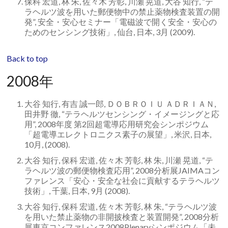
保科 宏道, 林 朱, 佐々木 芳彰, 川瀬 晃道, 大谷 知行, “テ
ラヘルツ波を用いた郵便物中の禁止薬物検査装置の開
発”, 安全・安心セミナー「電磁波で開く安全・安心の
ためのセンシング技術」, 仙台, 日本, 3月 (2009).
Back to top
2008年
大谷 知行, 有吉 誠一郎, ＤＯＢＲＯＩＵ ＡＤＲＩＡＮ,
田井野 徹, “テラヘルツセンシング・イメージングと応
用”, 2008年度 第2回超電導応用研究会シンポジウム
「超電導エレクトロニクス素子の展望」, 米沢, 日本,
10月, (2008).
大谷 知行, 保科 宏道, 佐々木 芳彰, 林 朱, 川瀬 晃道, “テ
ラヘルツ波の郵便物検査応用”, 2008分析展JAIMAコン
ファレンス「安心・安全な社会に貢献するテラヘルツ
技術」, 千葉, 日本, 9月 (2008).
大谷 知行, 保科 宏道, 佐々木 芳彰, 林 朱, “テラヘルツ波
を用いた禁止薬物の非開披検査と装置開発”, 2008分析
展東京コンファレンス2008Plenaryシンポジウム「未