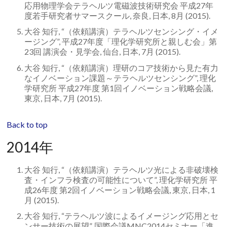
応用物理学会テラヘルツ電磁波技術研究会 平成27年
度若手研究者サマースクール, 奈良, 日本, 8月 (2015).
大谷 知行, “（依頼講演）テラヘルツセンシング・イメ
ージング”, 平成27年度「理化学研究所と親しむ会」第
23回 講演会・見学会, 仙台, 日本, 7月 (2015).
大谷 知行, “（依頼講演）理研のコア技術から見た有力
なイノベーション課題～テラヘルツセンシング”, 理化
学研究所 平成27年度 第1回イノベーション戦略会議,
東京, 日本, 7月 (2015).
Back to top
2014年
大谷 知行, “（依頼講演）テラヘルツ光による非破壊検
査・インフラ検査の可能性について”, 理化学研究所 平
成26年度 第2回イノベーション戦略会議, 東京, 日本, 1
月 (2015).
大谷 知行, “テラヘルツ波によるイメージング応用とセ
ンサー技術の展望”, 国際会議MNC2014セミナー「進