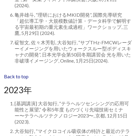
(2024).
亀井雄斗, “理研におけるMKID開発”, 国際先導研究
「超伝導工学・大規模数値計算・データ科学で解明す
る宇宙最初期の重元素生成過程」ワークショップ, 三
鷹, 5月29日 (2024).
碇智文, 佐々木芳彰, 大谷知行, “サブTHz-FMCWレーダ
ーイメージングを用いたウォークスルー型ボディスキ
ャナの開発”, 日本光学会第50回冬期講習会 光を用いた
非破壊イメージング, Online, 1月25日(2024).
Back to top
2023年
[基調講演] 大谷知行, “テラヘルツセンシングの応用可
能性と展望,” 令和5年度 ものづくり先端技術セミナ
ー〜テラヘルツテクノロジー2023〜, 京都, 12月15日
(2023).
大谷知行, “マイクロコイル吸収体の特許と最近のテラ