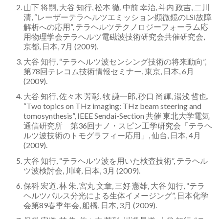
山下 将嗣, 大谷 知行, 松本 徹, 中前 幸治, 斗内 政吉, 二川
清, “レーザーテラヘルツエミッション顕微鏡のLSI故障
解析への応用”, テラヘルツテクノロジーフォーラム応
用物理学会テラヘルツ電磁波技術研究会共催研究会,
京都, 日本, 7月 (2009).
大谷 知行, “テラヘルツ波センシング技術の将来動向”,
第78回テレコム技術情報セミナー, 東京, 日本, 6月
(2009).
大谷 知行, 佐々木 芳彰, 牧 謙一郎, 砂口 尚輝, 湯浅 哲也,
“Two topics on THz imaging: THz beam steering and
tomosynthesis”, IEEE Sendai-Section 共催 東北大学電気
通信研究所 第36回ナノ・スピン工学研究会「テラヘ
ルツ波技術のトモグラフィー応用」, 仙台, 日本, 4月
(2009).
大谷 知行, “テラヘルツ波を用いた検査技術”, テラヘル
ツ波検討会, 川崎, 日本, 3月 (2009).
保科 宏道, 林 朱, 宮丸 文章, 三好 憲雄, 大谷 知行, “テラ
ヘルツパルス分光による生体イメージング”, 日本化学
会第89春季年会, 船橋, 日本, 3月 (2009).