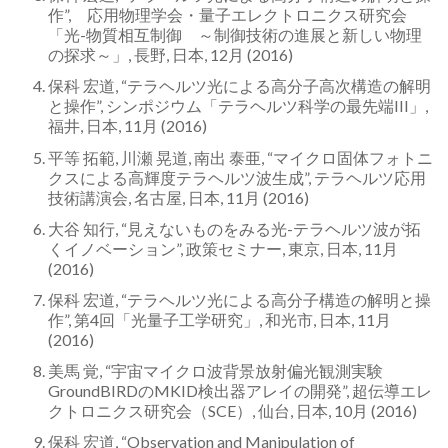
作”, 応用物理学会・量子エレクトロニクス研究会
「光-物質相互制御 ～制御技術の進展と新しい物理
の探求～」, 長野, 日本, 12月 (2016)
保科 宏道, “テラヘルツ光による高分子高次構造の解明
と操作”, シンポジウム「テラヘルツ科学の最先端III」,
福井, 日本, 11月 (2016)
平等 拓範, 川瀬 晃道, 南出 泰亜, “マイクロ固体フォトニ
クスによる高輝度テラヘルツ波生成”, テラヘルツ応用
技術講演会, 名古屋, 日本, 11月 (2016)
大谷 知行, “見えないものをみる光-テラヘルツ波が拓
くイノベーション”, 政策セミナー, 東京, 日本, 11月
(2016)
保科 宏道, “テラヘルツ光による高分子構造の解明と操
作”, 第4回「光量子工学研究」, 和光市, 日本, 11月
(2016)
美馬 覚, “宇宙マイクロ波背景放射偏光観測実験
GroundBIRDのMKID検出器アレイの開発”, 超伝導エレ
クトロニクス研究会（SCE）, 仙台, 日本, 10月 (2016)
保科 宏道, “Observation and Manipulation of