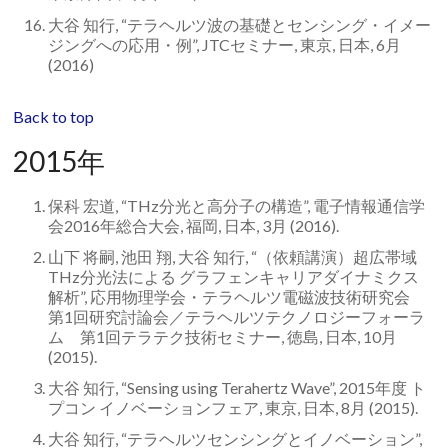
大谷 知行, “テラヘルツ波の基礎とセンシング・イメー
ジングへの応用・例”, JTCセミナー, 東京, 日本, 6月
(2016)
Back to top
2015年
保科 宏道, “THz分光と高分子の構造”, 電子情報通信学
会2016年総合大会, 福岡, 日本, 3月 (2016).
山下 将嗣, 池田 翔, 大谷 知行, “（依頼講演）超広帯域
THz分光法による グラフェンキャリアダイナミクス
解析”, 応用物理学会・テラヘルツ電磁波技術研究会
第1回研究討論会／テラヘルツテクノロジーフォーラ
ム 第1回テラテク技術セミナー, 徳島, 日本, 10月
(2015).
大谷 知行, “Sensing using Terahertz Wave”, 2015年度 ト
プコン イノベーションフェア, 東京, 日本, 8月 (2015).
大谷 知行, “テラヘルツセンシングとイノベーション”,