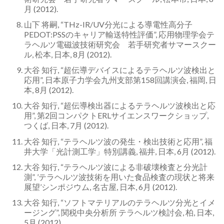
月 (2012).
山下 将嗣, “THz-IR/UV分光による導電性高分子
PEDOT:PSSのキャリア輸送特性評価”, 応用物理学会テ
ラヘルツ電磁波技術研究会 若手研究者サマースクー
ル, 松本, 日本, 8月 (2012).
大谷 知行, “超伝導デバイスによるテラヘルツ波検出と
応用”, 日本原子力学会九州支部第158回講演会, 福岡, 日
本, 8月 (2012).
大谷 知行, “超伝導検出器によるテラヘルツ波検出と応
用”, 第2回コンパクトERLサイエンスワークショップ,
つくば, 日本, 7月 (2012).
大谷 知行, “テラヘルツ波の発生・検出技術と応用”, 福
井大学「光計測工学」特別講義, 福井, 日本, 6月 (2012).
大谷 知行, “テラヘルツ波による非破壊検査と分光計
測”, ’テラヘルツ波技術を用いた食品検査の現状と将来
展望’シンポジウム, 名古屋, 日本, 6月 (2012).
大谷 知行, “ソフトマテリアルのテラヘルツ分光とイメ
ージング”, 関税中央分析所 テラヘルツ検討会, 柏, 日本,
5月 (2012).