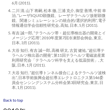
6月 (2011).
二川 清, 山下 将嗣, 松本 徹, 三浦 克介, 御堂 善博, 中前 幸
治, “レーザSQUID顕微鏡、レーザテラヘルツ放射顕微
鏡、関連シミュレーションの統合的/選択的利用”, 電子
情報通信学会信頼性研究会, 高知, 日本, 5月 (2011).
有吉 誠一郎, “テラヘルツ帯・超伝導検出器の開発とイ
メージング応用”, 2010年度第7回冷凍部会例会, 東京,
日本, 3月 (2011).
大谷 知行, 有吉 誠一郎, 高橋 研太, 古賀 健祐, “超伝導テ
ラヘルツ検出器の開発”, 第11回テラヘルツ電磁波産業
利用研究会「テラヘルツ科学を支える低温技術」, 大
阪, 日本, 1月 (2011).
大谷 知行, “超伝導トンネル接合によるテラヘルツ波検
出”, 日本学術振興会超伝導エレクトロニクス第146委
員会センシングシステム分科会第3回研究会, 東京, 日
本, 1月 (2011).
Back to top