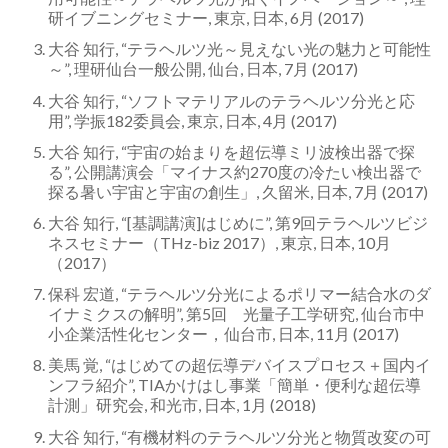
研イブニングセミナー, 東京, 日本, 6月 (2017)
大谷 知行, “テラヘルツ光～見えない光の魅力と可能性
～”, 理研仙台一般公開, 仙台, 日本, 7月 (2017)
大谷 知行, “ソフトマテリアルのテラヘルツ分光と応
用”, 学振182委員会, 東京, 日本, 4月 (2017)
大谷 知行, “宇宙の始まりを超伝導ミリ波検出器で探
る”, 公開講演会「マイナス約270度の冷たい検出器で
探る暑い宇宙と宇宙の創生」, 久留米, 日本, 7月 (2017)
大谷 知行, “[基調講演]はじめに”, 第9回テラヘルツビジ
ネスセミナー（THz-biz 2017）, 東京, 日本, 10月
（2017）
保科 宏道, “テラヘルツ分光によるポリマー結合水のダ
イナミクスの解明”, 第5回 光量子工学研究, 仙台市中
小企業活性化センター，仙台市, 日本, 11月 (2017)
美馬 覚, “はじめての超伝導デバイスプロセス＋国内イ
ンフラ紹介”, TIAかけはし事業「簡単・便利な超伝導
計測」研究会, 和光市, 日本, 1月 (2018)
大谷 知行, “有機材料のテラヘルツ分光と物質改変の可