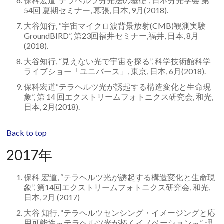
保科宏道“テラヘルツ分光法の基礎”, 日本分光学会 第
54回 夏期セミナー, 幕張, 日本, 9月(2018).
大谷知行, “宇宙マイクロ波背景放射(CMB)観測実験
GroundBIRD”, 第23回福井セミナー,福井, 日本, 8月
(2018).
大谷知行, “見えない光で宇宙を探る”, 科学技術館科学
ライブショー「ユニバース」, 東京, 日本, 6月(2018).
保科宏道“テラヘルツ光が誘起する構造変化と生命現
象”, 第 14 回エクストリームフォトニクス研究会, 和光,
日本, 2月(2018).
Back to top
2017年
保科 宏道, “テラヘルツ光が誘起する構造変化と生命現
象”, 第14回エクストリームフォトニクス研究会, 和光,
日本, 2月 (2017)
大谷 知行, “テラヘルツセンシング・イメージングと応
用可能性～テラヘルツ光が拓くイノベーション～”, 理