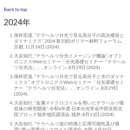
イ
Back to top
メ
2024年
ー
保科宏道, “テラヘルツ分光で見る高分子の高次構造と
ジ
ダイナミクス”, 2024 第33回ポリマー材料フォーラム,
京都, 11月14日 (2024).
ン
大谷知行, “テラヘルツ分光イメージング概論”, オプト
グ
ロニクスWebセミナー「分光基礎セミナー『テラヘル
ツ分光法』」, オンライン, 8月29日 (2024).
研
保科宏道, “テラヘルツ分光で見る高分子と水のダイナ
究
ミクス”, オプトロニクスWebセミナー「分光基礎セミ
ナー『テラヘルツ分光法』」, オンライン, 8月29日
チ
(2024).
ー
大谷知行, “金属マイクロコイルを用いたテラヘルツ吸
収体の研究開発”, 令和6年度 日本分光学会中部支部北
ム
陸ブロック福井地区講演会, 福井, 8月13日 (2024).
大谷知行, “テラヘルツ波の特徴と応用可能性及び展
望”, 第一実業ヴィスウイル講演会, 大阪, 6月21日