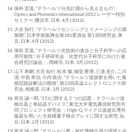
保科 宏道, “テラヘルツ分光計測から見えるもの”,
Optics and Photonics International 2012 レーザー特別
セミナー, 横浜市, 日本, 4月 (2012).
大谷 知行, “テラヘルツセンシングとイメージングの新
展開”, 日本学術振興会第182委員会 第13回研究会, 東
京, 日本, 4月 (2012).
保科 宏道, “テラヘルツ光技術の進歩と分子科学への応
用可能性”, 分子研研究会「次世代分子科学に向けた複
合研究討論会」, 岡崎市, 日本, 3月 (2012).
山下 将嗣, 大谷 知行, 松本 徹, 御堂 善博, 三浦 克介, 二川
清, 中前 幸治, 斗内 政吉, “テラヘルツ波放射を用いた集
積回路診断法の開発”, 第22回高温エレクトロニクス研
究会, 相模原, 日本, 3月 (2012).
有吉 誠一郎, “STJに関する２つの話題：テラヘルツ波
検出器と単結晶デバイス”, 東北大学電気通信研究所共
同プロジェクト研究会 ：High-Q マイクロ波超伝導共
振器を用いた大規模量子検出アレイに関する研究, 仙
台, 日本, 2月 (2012).
有吉 誠一郎, “テラヘルツ帯・超伝導検出器の現状と今