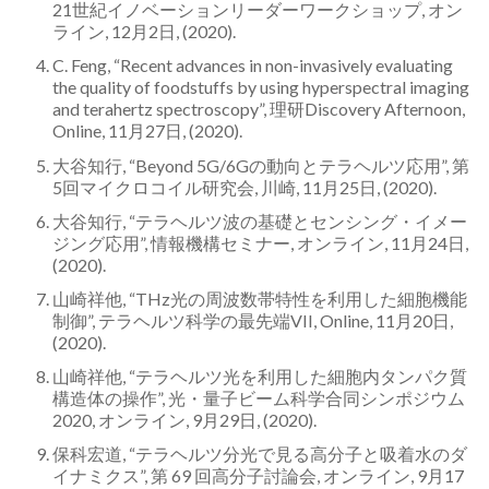
21世紀イノベーションリーダーワークショップ, オン
ライン, 12月2日, (2020).
C. Feng, “Recent advances in non-invasively evaluating
the quality of foodstuffs by using hyperspectral imaging
and terahertz spectroscopy”, 理研Discovery Afternoon,
Online, 11月27日, (2020).
大谷知行, “Beyond 5G/6Gの動向とテラヘルツ応用”, 第
5回マイクロコイル研究会, 川崎, 11月25日, (2020).
大谷知行, “テラヘルツ波の基礎とセンシング・イメー
ジング応用”, 情報機構セミナー, オンライン, 11月24日,
(2020).
山崎祥他, “THz光の周波数帯特性を利用した細胞機能
制御”, テラヘルツ科学の最先端VII, Online, 11月20日,
(2020).
山崎祥他, “テラヘルツ光を利用した細胞内タンパク質
構造体の操作”, 光・量子ビーム科学合同シンポジウム
2020, オンライン, 9月29日, (2020).
保科宏道, “テラヘルツ分光で見る高分子と吸着水のダ
イナミクス”, 第 69 回高分子討論会, オンライン, 9月17