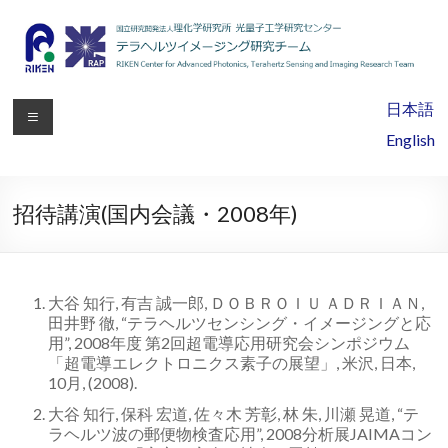
理
日本語
化
English
学
研
招待講演(国内会議・2008年)
究
所
大谷 知行, 有吉 誠一郎, ＤＯＢＲＯＩＵ ＡＤＲＩＡＮ,
光
田井野 徹, “テラヘルツセンシング・イメージングと応
用”, 2008年度 第2回超電導応用研究会シンポジウム
量
「超電導エレクトロニクス素子の展望」, 米沢, 日本,
10月, (2008).
子
大谷 知行, 保科 宏道, 佐々木 芳彰, 林 朱, 川瀬 晃道, “テ
工
ラヘルツ波の郵便物検査応用”, 2008分析展JAIMAコン