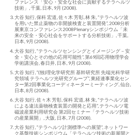
ファレンス「安心・安全な社会に貢献するテラヘルツ
学
技術」, 千葉, 日本, 9月 (2008).
研
大谷 知行, 保科 宏道, 佐々木 芳彰, 林 朱, “テラヘルツ波
を用いた禁止薬物の非開披検査と装置開発”, 2008分析
究
展東京コンファレンス2008Plenaryシンポジウム「未
来の安全・安心社会をサポートする分析技術」, 千葉,
セ
日本, 9月 (2008).
ン
大谷 知行, “テラヘルツセンシングとイメージング－安
全・安心とその他の応用可能性”, 第69回応用物理学会
タ
学術講演会, 春日井, 日本, 9月 (2008).
大谷 知行, “(独)理化学研究所 基幹研究所 先端光科学研
ー
究領域 テラヘルツ光研究グループ”, 東経連事業化セン
テ
ター第2回事業化コーディネーターミーティング, 仙台,
日本, 8月 (2008).
ラ
大谷 知行, 佐々木 芳彰, 保科 宏道, 林 朱, “テラヘルツ波
による違法薬物検査装置の開発と応用”, テラヘルツ電
ヘ
磁波産業利用研究会 第2回セミナー「テラヘルツ技術
ル
の産業展開」, 大阪, 日本, 7月 (2008).
大谷 知行, “テラヘルツ計測標準への展望”, ネットワー
ツ
ク基盤技術シンポジウム「テラヘルツ技術の新展開と