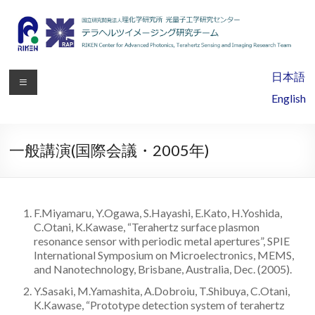
理
日本語
化
English
学
研
一般講演(国際会議・2005年)
究
所
F.Miyamaru, Y.Ogawa, S.Hayashi, E.Kato, H.Yoshida,
光
C.Otani, K.Kawase, “Terahertz surface plasmon
resonance sensor with periodic metal apertures”, SPIE
量
International Symposium on Microelectronics, MEMS,
and Nanotechnology, Brisbane, Australia, Dec. (2005).
子
Y.Sasaki, M.Yamashita, A.Dobroiu, T.Shibuya, C.Otani,
工
K.Kawase, “Prototype detection system of terahertz