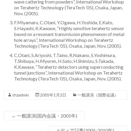
wave cattering from powders”, International Workshop
学
on Terahertz Technology (TeraTech ’05), Osaka, Japan,
Nov. (2005).
研
F.Miyamaru, C.Otani, Y.Ogawa, H.Yoshida, E.Kato,
究
S.Hayashi, K.Kawase, “Highly sensitive terahertz sensor
based on a resonant transmission phenomenon of metal
セ
hole arrays”, International Workshop on Terahertz
Technology (TeraTech ’05), Osaka, Japan, Nov. (2005).
ン
C.Otani, S.Ariyoshi, T.Taino, R.Nakano, S.Yoshimura,
タ
T.Shibuya, H.Myoren, H.Sato, H.Shimizu, S.Takada,
K.Kawase, “Terahertz detectors using superconducting
ー
tunnel junctions”, International Workshop on Terahertz
Technology (TeraTech ’05), Osaka, Japan, Nov. (2005).
テ
ラ
thzadmin
2005年1月2日
一般講演（国際会議）
ヘ
ル
←
一般講演(国内会議・2005年)
ツ
メディア記事(2005-2010年)
→