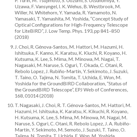
P. Turin, M. Tsujimoto, S. Uozumi, S. Utsunomiya, Y.
Uzawa, F. Vansyngel, I. K. Wehus, B. Westbrook, M.
Willer, N. Whitehorn, Y. Yamada, R. Yamamoto, N.
Yamasaki, T. Yamashita, M. Yoshida, “Concept Study of
Optical Configurations for High-Frequency Telescope
for LiteBIRD”, J. Low Temp. Phys. 193, pp 841–850
(2018)
J. Choi, R. Génova-Santos, M. Hattori, M. Hazumi, H.
Ishitsuka, F. Kanno, K. Karatsu, K. Kiuchi, R. Koyano, H.
Kutsuma, K. Lee, S. Mima, M. Minowa, M. Nagai, T.
Nagasaki, M. Naruse, S. Oguri, T. Okada, C. Otani, R.
Rebolo Lopez, J. Rubiño-Martín, Y. Sekimoto, J. Suzuki,
T. Taino, O. Tajima, N. Tomita, T. Uchida, E. Won, M.
Yoshida for the GroundBIRD Collaboration, “Status of
the GroundBIRD Telescope”, EPJ Web of Conferences,
168, 01014 (2018)
T. Nagasaki, J. Choi, R. T. Génova-Santos, M. Hattori, M.
Hazumi, H. Ishitsuka, K. Karatsu, K. Kikuchi, R. Koyano,
H. Kutsuma, K. Lee, S. Mima, M. Minowa, M. Nagai, M.
Naruse, S. Oguri, C. Otani, R. Rebolo Lopez, J. A. Rubiño-
Martín, Y. Sekimoto, M. Semoto, J. Suzuki, T. Taino, O.
Tajima, N. Tomita, T. Uchida, E. Won, M. Yoshida,