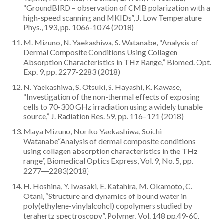
“GroundBIRD – observation of CMB polarization with a
high-speed scanning and MKIDs”, J. Low Temperature
Phys., 193, pp. 1066-1074 (2018)
M. Mizuno, N. Yaekashiwa, S. Watanabe, “Analysis of
Dermal Composite Conditions Using Collagen
Absorption Characteristics in THz Range,” Biomed. Opt.
Exp. 9, pp. 2277-2283 (2018)
N. Yaekashiwa, S. Otsuki, S. Hayashi, K. Kawase,
“Investigation of the non-thermal effects of exposing
cells to 70-300 GHz irradiation using a widely tunable
source,” J. Radiation Res. 59, pp. 116–121 (2018)
Maya Mizuno, Noriko Yaekashiwa, Soichi
Watanabe“Analysis of dermal composite conditions
using collagen absorption characteristics in the THz
range”, Biomedical Optics Express, Vol. 9, No. 5, pp.
2277―2283(2018)
H. Hoshina, Y. Iwasaki, E. Katahira, M. Okamoto, C.
Otani, “Structure and dynamics of bound water in
poly(ethylene-vinylalcohol) copolymers studied by
terahertz spectroscopy”, Polymer, Vol. 148 pp.49-60,