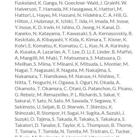
Fuskeland, K. Ganga, N. Goeckner-Wald, J. GrainN. W.
Halverson, T. Hamada, M. Hasegawa, K. Hattori, M.
Hattori, L. Hayes, M. Hazumi, N. Hidehira, C. A. Hill, G.
Hilton, J. Hubmayr, K. Ichiki, T. Iida, H. Imada, M. Inoue,
Y. Inoue, K. D. Irwin, H. Ishino, O. Jeong, H. Kanai, D.
Kaneko, N. Katayama, T. Kawasaki, S. A. Kernasovskiy, R.
Keskitalo, A. Kibayashi, Y. Kida, K. Kimura, T. Kisner, K.
Kohri, E. Komatsu, K. Komatsu, C. L. Kuo, N. A. Kurinsky,
A. Kusaka, A. Lazarian, A. T. Lee, D. Li, E. Linder, B. Maffei,
A. Mangilli, M. Maki, T. Matsumura, S. Matsuura, D.
Meilhan, S. Mima, Y. Minami, K. Mitsuda, L. Montier, M.
Nagai, T. Nagasaki, R. Nagata, M. Nakajima, S.
Nakamura, T. Namikawa, M. Naruse, H. Nishino, T.
Nitta, T. Noguchi, H. Ogawa, S. Oguri, N. Okada, A.
Okamoto, T. Okamura, C. Otani, G. Patanchon, G. Pisano,
G. Rebeiz, M. Remazeilles, P. L. Richards, S. Sakai, Y.
Sakurai, Y. Sato, N. Sato, M. Sawada, Y. Segawa, Y.
Sekimoto, U. Seljak, B. D. Sherwin, T. Shimizu, K.
Shinozaki, R. Stompor, H. Sugai, H. Sugita, A. Suzuki, J.
Suzuki, O. Tajima, S. Takada, R. Takaku, S. Takakura, S.
Takatori, D. Tanabe, E. Taylor, K. L. Thompson, B. Thorne,
T. Tomaru, T. Tomida, N. Tomita, M. Tristram, C. Tucker,