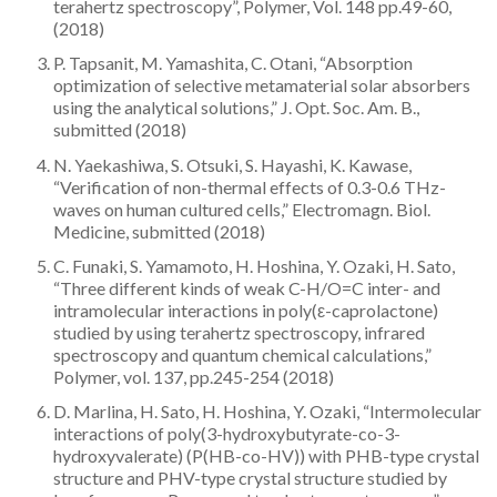
terahertz spectroscopy”, Polymer, Vol. 148 pp.49-60,
Team
(2018)
P. Tapsanit, M. Yamashita, C. Otani, “Absorption
optimization of selective metamaterial solar absorbers
using the analytical solutions,” J. Opt. Soc. Am. B.,
submitted (2018)
N. Yaekashiwa, S. Otsuki, S. Hayashi, K. Kawase,
“Verification of non-thermal effects of 0.3-0.6 THz-
waves on human cultured cells,” Electromagn. Biol.
Medicine, submitted (2018)
C. Funaki, S. Yamamoto, H. Hoshina, Y. Ozaki, H. Sato,
“Three different kinds of weak C-H/O=C inter- and
intramolecular interactions in poly(ε-caprolactone)
studied by using terahertz spectroscopy, infrared
spectroscopy and quantum chemical calculations,”
Polymer, vol. 137, pp.245-254 (2018)
D. Marlina, H. Sato, H. Hoshina, Y. Ozaki, “Intermolecular
interactions of poly(3-hydroxybutyrate-co-3-
hydroxyvalerate) (P(HB-co-HV)) with PHB-type crystal
structure and PHV-type crystal structure studied by