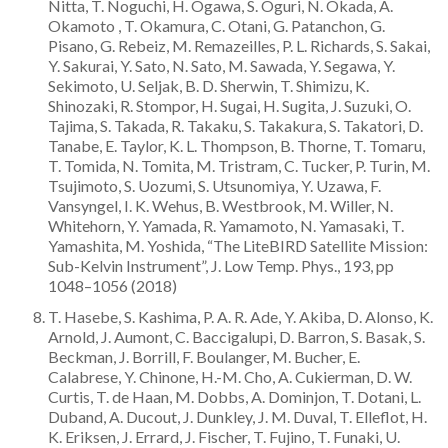
Nitta, T. Noguchi, H. Ogawa, S. Oguri, N. Okada, A.
Okamoto , T. Okamura, C. Otani, G. Patanchon, G.
Pisano, G. Rebeiz, M. Remazeilles, P. L. Richards, S. Sakai,
Y. Sakurai, Y. Sato, N. Sato, M. Sawada, Y. Segawa, Y.
Sekimoto, U. Seljak, B. D. Sherwin, T. Shimizu, K.
Shinozaki, R. Stompor, H. Sugai, H. Sugita, J. Suzuki, O.
Tajima, S. Takada, R. Takaku, S. Takakura, S. Takatori, D.
Tanabe, E. Taylor, K. L. Thompson, B. Thorne, T. Tomaru,
T. Tomida, N. Tomita, M. Tristram, C. Tucker, P. Turin, M.
Tsujimoto, S. Uozumi, S. Utsunomiya, Y. Uzawa, F.
Vansyngel, I. K. Wehus, B. Westbrook, M. Willer, N.
Whitehorn, Y. Yamada, R. Yamamoto, N. Yamasaki, T.
Yamashita, M. Yoshida, “The LiteBIRD Satellite Mission:
Sub-Kelvin Instrument”, J. Low Temp. Phys., 193, pp
1048–1056 (2018)
T. Hasebe, S. Kashima, P. A. R. Ade, Y. Akiba, D. Alonso, K.
Arnold, J. Aumont, C. Baccigalupi, D. Barron, S. Basak, S.
Beckman, J. Borrill, F. Boulanger, M. Bucher, E.
Calabrese, Y. Chinone, H.-M. Cho, A. Cukierman, D. W.
Curtis, T. de Haan, M. Dobbs, A. Dominjon, T. Dotani, L.
Duband, A. Ducout, J. Dunkley, J. M. Duval, T. Elleflot, H.
K. Eriksen, J. Errard, J. Fischer, T. Fujino, T. Funaki, U.