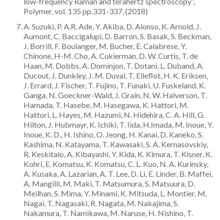
low-frequency Raman and terahertz spectroscopy”,
Polymer, vol. 135 pp.331-337, (2018)
A. Suzuki, P. A.R. Ade, Y. Akiba, D. Alonso, K. Arnold, J.
Aumont, C. Baccigalupi, D. Barron, S. Basak, S. Beckman,
J. Borrill, F. Boulanger, M. Bucher, E. Calabrese, Y.
Chinone, H-M. Cho, A. Cukierman, D. W. Curtis, T. de
Haan, M. Dobbs, A. Dominjon, T. Dotani, L. Duband, A.
Ducout, J. Dunkley, J. M. Duval, T. Elleflot, H. K. Eriksen,
J. Errard, J. Fischer, T. Fujino, T. Funaki, U. Fuskeland, K.
Ganga, N. Goeckner-Wald, J. Grain, N. W. Halverson, T.
Hamada, T. Hasebe, M. Hasegawa, K. Hattori, M.
Hattori, L. Hayes, M. Hazumi, N. Hidehira, C. A. Hill, G.
Hilton, J. Hubmayr, K. Ichiki, T. Iida, H.Imada, M. Inoue, Y.
Inoue, K. D., H. Ishino, O. Jeong, H. Kanai, D. Kaneko, S.
Kashima, N. Katayama, T. Kawasaki, S. A. Kernasovskiy,
R. Keskitalo, A. Kibayashi, Y. Kida, K. Kimura, T. Kisner, K.
Kohri, E. Komatsu, K. Komatsu, C. L. Kuo, N. A. Kurinsky,
A. Kusaka, A. Lazarian, A. T. Lee, D. Li, E. Linder, B. Maffei,
A. Mangilli, M. Maki, T. Matsumura, S. Matsuura, D.
Meilhan, S. Mima, Y. Minami, K. Mitsuda, L. Montier, M.
Nagai, T. Nagasaki, R. Nagata, M. Nakajima, S.
Nakamura, T. Namikawa, M. Naruse, H. Nishino, T.