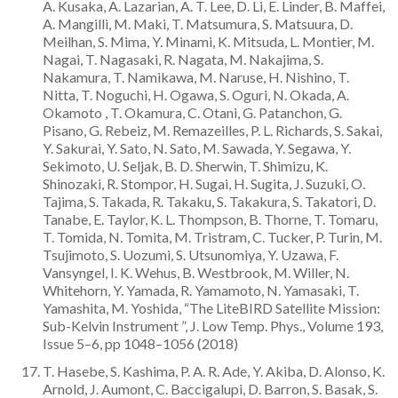
A. Kusaka, A. Lazarian, A. T. Lee, D. Li, E. Linder, B. Maffei,
A. Mangilli, M. Maki, T. Matsumura, S. Matsuura, D.
Meilhan, S. Mima, Y. Minami, K. Mitsuda, L. Montier, M.
Nagai, T. Nagasaki, R. Nagata, M. Nakajima, S.
Nakamura, T. Namikawa, M. Naruse, H. Nishino, T.
Nitta, T. Noguchi, H. Ogawa, S. Oguri, N. Okada, A.
Okamoto , T. Okamura, C. Otani, G. Patanchon, G.
Pisano, G. Rebeiz, M. Remazeilles, P. L. Richards, S. Sakai,
Y. Sakurai, Y. Sato, N. Sato, M. Sawada, Y. Segawa, Y.
Sekimoto, U. Seljak, B. D. Sherwin, T. Shimizu, K.
Shinozaki, R. Stompor, H. Sugai, H. Sugita, J. Suzuki, O.
Tajima, S. Takada, R. Takaku, S. Takakura, S. Takatori, D.
Tanabe, E. Taylor, K. L. Thompson, B. Thorne, T. Tomaru,
T. Tomida, N. Tomita, M. Tristram, C. Tucker, P. Turin, M.
Tsujimoto, S. Uozumi, S. Utsunomiya, Y. Uzawa, F.
Vansyngel, I. K. Wehus, B. Westbrook, M. Willer, N.
Whitehorn, Y. Yamada, R. Yamamoto, N. Yamasaki, T.
Yamashita, M. Yoshida, “The LiteBIRD Satellite Mission:
Sub-Kelvin Instrument ”, J. Low Temp. Phys., Volume 193,
Issue 5–6, pp 1048–1056 (2018)
T. Hasebe, S. Kashima, P. A. R. Ade, Y. Akiba, D. Alonso, K.
Arnold, J. Aumont, C. Baccigalupi, D. Barron, S. Basak, S.