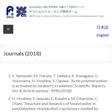
RIKEN
日本語
Center
English
for
Advanced
Journals (2018)
Photonics,
Terahertz
S. Yamazaki, M. Harata, T. Idehara, K. Konagaya, G.
Sensing
Yokoyama, H. Hoshina, Y. Ogawa, “Actin polymerization
is activated by terahertz irradiation”, Scientific Reports,
and
Vol. 8, Article number: 9990 (2018)
Imaging
H. Hoshina, Y. Iwasaki, E. Katahira, M. Okamoto, C.
Otani, “Structure and dynamics of bound water in
Research
poly(ethylene-vinylalcohol) copolymers studied by