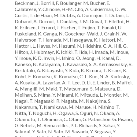
Beckman, J. Borrill, F. Boulanger, M. Bucher, E.
Calabrese, Y. Chinone, H.-M. Cho, A. Cukierman, D. W.
Curtis, T. de Haan, M. Dobbs, A. Dominjon, T. Dotani, L.
Duband, A. Ducout, J. Dunkley, J. M. Duval, T. Elleflot, H.
K. Eriksen, J. Errard, J. Fischer, T. Fujino, T. Funaki, U.
Fuskeland, K. Ganga, N. Goeckner-Wald, J. GrainN. W.
Halverson, T. Hamada, M. Hasegawa, K. Hattori, M.
Hattori, L. Hayes, M. Hazumi, N. Hidehira, C. A. Hill, G.
Hilton, J. Hubmayr, K. Ichiki, T. Iida, H. Imada, M. Inoue,
Y. Inoue, K. D. Irwin, H. Ishino, O. Jeong, H. Kanai, D.
Kaneko, N. Katayama, T. Kawasaki, S. A. Kernasovskiy, R.
Keskitalo, A. Kibayashi, Y. Kida, K. Kimura, T. Kisner, K.
Kohri, E. Komatsu, K. Komatsu, C. L. Kuo, N. A. Kurinsky,
A. Kusaka, A. Lazarian, A. T. Lee, D. Li, E. Linder, B. Maffei,
A. Mangilli, M. Maki, T. Matsumura, S. Matsuura, D.
Meilhan, S. Mima, Y. Minami, K. Mitsuda, L. Montier, M.
Nagai, T. Nagasaki, R. Nagata, M. Nakajima, S.
Nakamura, T. Namikawa, M. Naruse, H. Nishino, T.
Nitta, T. Noguchi, H. Ogawa, S. Oguri, N. Okada, A.
Okamoto, T. Okamura, C. Otani, G. Patanchon, G. Pisano,
G. Rebeiz, M. Remazeilles, P. L. Richards, S. Sakai, Y.
Sakurai, Y. Sato, N. Sato, M. Sawada, Y. Segawa, Y.