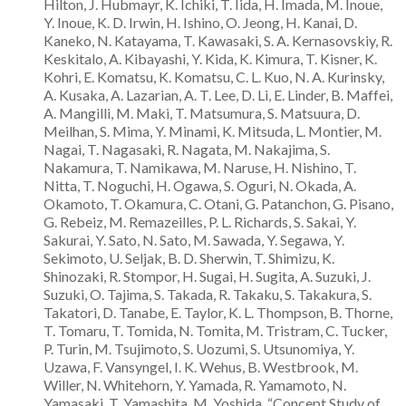
Hilton, J. Hubmayr, K. Ichiki, T. Iida, H. Imada, M. Inoue,
Y. Inoue, K. D. Irwin, H. Ishino, O. Jeong, H. Kanai, D.
Kaneko, N. Katayama, T. Kawasaki, S. A. Kernasovskiy, R.
Keskitalo, A. Kibayashi, Y. Kida, K. Kimura, T. Kisner, K.
Kohri, E. Komatsu, K. Komatsu, C. L. Kuo, N. A. Kurinsky,
A. Kusaka, A. Lazarian, A. T. Lee, D. Li, E. Linder, B. Maffei,
A. Mangilli, M. Maki, T. Matsumura, S. Matsuura, D.
Meilhan, S. Mima, Y. Minami, K. Mitsuda, L. Montier, M.
Nagai, T. Nagasaki, R. Nagata, M. Nakajima, S.
Nakamura, T. Namikawa, M. Naruse, H. Nishino, T.
Nitta, T. Noguchi, H. Ogawa, S. Oguri, N. Okada, A.
Okamoto, T. Okamura, C. Otani, G. Patanchon, G. Pisano,
G. Rebeiz, M. Remazeilles, P. L. Richards, S. Sakai, Y.
Sakurai, Y. Sato, N. Sato, M. Sawada, Y. Segawa, Y.
Sekimoto, U. Seljak, B. D. Sherwin, T. Shimizu, K.
Shinozaki, R. Stompor, H. Sugai, H. Sugita, A. Suzuki, J.
Suzuki, O. Tajima, S. Takada, R. Takaku, S. Takakura, S.
Takatori, D. Tanabe, E. Taylor, K. L. Thompson, B. Thorne,
T. Tomaru, T. Tomida, N. Tomita, M. Tristram, C. Tucker,
P. Turin, M. Tsujimoto, S. Uozumi, S. Utsunomiya, Y.
Uzawa, F. Vansyngel, I. K. Wehus, B. Westbrook, M.
Willer, N. Whitehorn, Y. Yamada, R. Yamamoto, N.
Yamasaki, T. Yamashita, M. Yoshida, “Concept Study of