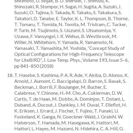
Sekimoto, U. Seljak, B. D. Sherwin, T. Shimizu, K.
Shinozaki, R. Stompor, H. Sugai, H. Sugita, A. Suzuki, J.
Suzuki, O. Tajima, S. Takada, R. Takaku, S. Takakura, S.
Takatori, D. Tanabe, E. Taylor, K. L. Thompson, B. Thorne,
T. Tomaru, T. Tomida, N. Tomita, M. Tristram, C. Tucker,
P. Turin, M. Tsujimoto, S. Uozumi, S. Utsunomiya, Y.
Uzawa, F. Vansyngel, I. K. Wehus, B. Westbrook, M.
Willer, N. Whitehorn, Y. Yamada, R. Yamamoto, N.
Yamasaki, T. Yamashita, M. Yoshida, “Concept Study of
Optical Configurations for High-Frequency Telescope
for LiteBIRD”, J. Low Temp. Phys., Volume 193, Issue 5–6,
pp 841–850 (2018)
T. Hasebe, S. Kashima, P. A. R. Ade, Y. Akiba, D. Alonso, K.
Arnold, J. Aumont, C. Baccigalupi, D. Barron, S. Basak, S.
Beckman, J. Borrill, F. Boulanger, M. Bucher, E.
Calabrese, Y. Chinone, H.-M. Cho, A. Cukierman, D. W.
Curtis, T. de Haan, M. Dobbs, A. Dominjon, T. Dotani, L.
Duband, A. Ducout, J. Dunkley, J. M. Duval, T. Elleflot, H.
K. Eriksen, J. Errard, J. Fischer, T. Fujino, T. Funaki, U.
Fuskeland, K. Ganga, N. Goeckner-Wald, J. GrainN. W.
Halverson, T. Hamada, M. Hasegawa, K. Hattori, M.
Hattori, L. Hayes, M. Hazumi, N. Hidehira, C. A. Hill, G.