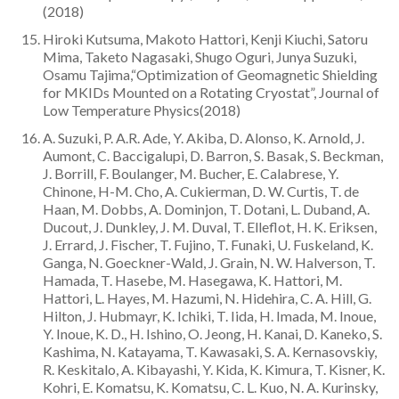
(2018)
Hiroki Kutsuma, Makoto Hattori, Kenji Kiuchi, Satoru
Mima, Taketo Nagasaki, Shugo Oguri, Junya Suzuki,
Osamu Tajima,“Optimization of Geomagnetic Shielding
for MKIDs Mounted on a Rotating Cryostat”, Journal of
Low Temperature Physics(2018)
A. Suzuki, P. A.R. Ade, Y. Akiba, D. Alonso, K. Arnold, J.
Aumont, C. Baccigalupi, D. Barron, S. Basak, S. Beckman,
J. Borrill, F. Boulanger, M. Bucher, E. Calabrese, Y.
Chinone, H-M. Cho, A. Cukierman, D. W. Curtis, T. de
Haan, M. Dobbs, A. Dominjon, T. Dotani, L. Duband, A.
Ducout, J. Dunkley, J. M. Duval, T. Elleflot, H. K. Eriksen,
J. Errard, J. Fischer, T. Fujino, T. Funaki, U. Fuskeland, K.
Ganga, N. Goeckner-Wald, J. Grain, N. W. Halverson, T.
Hamada, T. Hasebe, M. Hasegawa, K. Hattori, M.
Hattori, L. Hayes, M. Hazumi, N. Hidehira, C. A. Hill, G.
Hilton, J. Hubmayr, K. Ichiki, T. Iida, H. Imada, M. Inoue,
Y. Inoue, K. D., H. Ishino, O. Jeong, H. Kanai, D. Kaneko, S.
Kashima, N. Katayama, T. Kawasaki, S. A. Kernasovskiy,
R. Keskitalo, A. Kibayashi, Y. Kida, K. Kimura, T. Kisner, K.
Kohri, E. Komatsu, K. Komatsu, C. L. Kuo, N. A. Kurinsky,